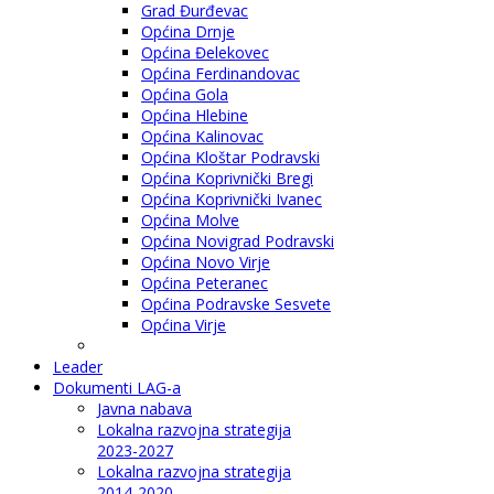
Grad Đurđevac
Općina Drnje
Općina Đelekovec
Općina Ferdinandovac
Općina Gola
Općina Hlebine
Općina Kalinovac
Općina Kloštar Podravski
Općina Koprivnički Bregi
Općina Koprivnički Ivanec
Općina Molve
Općina Novigrad Podravski
Općina Novo Virje
Općina Peteranec
Općina Podravske Sesvete
Općina Virje
Leader
Dokumenti LAG-a
Javna nabava
Lokalna razvojna strategija
2023-2027
Lokalna razvojna strategija
2014-2020