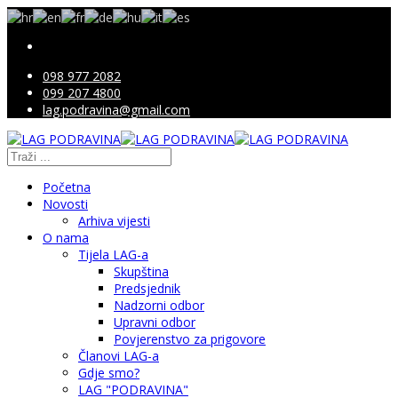
098 977 2082
099 207 4800
lag.podravina@gmail.com
Početna
Novosti
Arhiva vijesti
O nama
Tijela LAG-a
Skupština
Predsjednik
Nadzorni odbor
Upravni odbor
Povjerenstvo za prigovore
Članovi LAG-a
Gdje smo?
LAG "PODRAVINA"