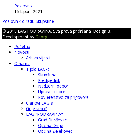
Poslovnik
15 Lipanj 2021
Poslovnik o radu Skupštine
© 2018 LAG PODRAVINA. Sva prava pridržana. Design &
Development by
Georg
Početna
Novosti
Arhiva vijesti
O nama
Tijela LAG-a
Skupština
Predsjednik
Nadzorni odbor
Upravni odbor
Povjerenstvo za prigovore
Članovi LAG-a
Gdje smo?
LAG "PODRAVINA"
Grad Đurđevac
Općina Drnje
Općina Đelekovec