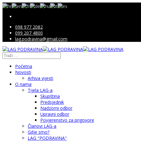
098 977 2082
099 207 4800
lag.podravina@gmail.com
Početna
Novosti
Arhiva vijesti
O nama
Tijela LAG-a
Skupština
Predsjednik
Nadzorni odbor
Upravni odbor
Povjerenstvo za prigovore
Članovi LAG-a
Gdje smo?
LAG "PODRAVINA"