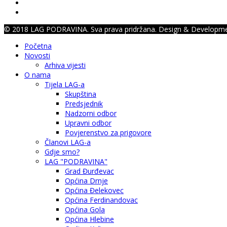
© 2018 LAG PODRAVINA. Sva prava pridržana. Design & Developm
Početna
Novosti
Arhiva vijesti
O nama
Tijela LAG-a
Skupština
Predsjednik
Nadzorni odbor
Upravni odbor
Povjerenstvo za prigovore
Članovi LAG-a
Gdje smo?
LAG "PODRAVINA"
Grad Đurđevac
Općina Drnje
Općina Đelekovec
Općina Ferdinandovac
Općina Gola
Općina Hlebine