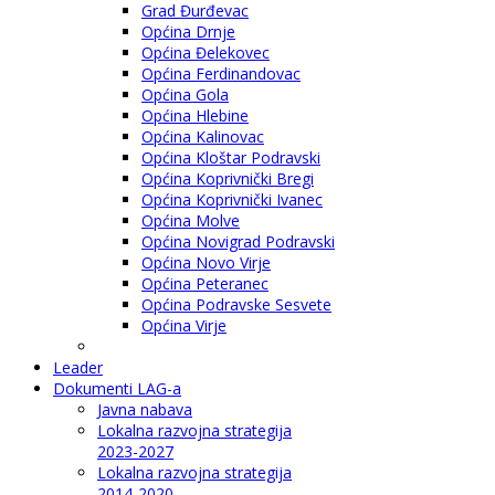
Grad Đurđevac
Općina Drnje
Općina Đelekovec
Općina Ferdinandovac
Općina Gola
Općina Hlebine
Općina Kalinovac
Općina Kloštar Podravski
Općina Koprivnički Bregi
Općina Koprivnički Ivanec
Općina Molve
Općina Novigrad Podravski
Općina Novo Virje
Općina Peteranec
Općina Podravske Sesvete
Općina Virje
Leader
Dokumenti LAG-a
Javna nabava
Lokalna razvojna strategija
2023-2027
Lokalna razvojna strategija
2014-2020