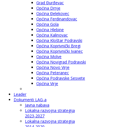
Grad Đurđevac
Općina Drnje
Općina Đelekovec
Općina Ferdinandovac
Općina Gola
Općina Hlebine
Općina Kalinovac
Općina Kloštar Podravski
Općina Koprivnički Bregi
Općina Koprivnički Ivanec
Općina Molve
Općina Novigrad Podravski
Općina Novo Virje
Općina Peteranec
Općina Podravske Sesvete
Općina Virje
Leader
Dokumenti LAG-a
Javna nabava
Lokalna razvojna strategija
2023-2027
Lokalna razvojna strategija
2014-2020