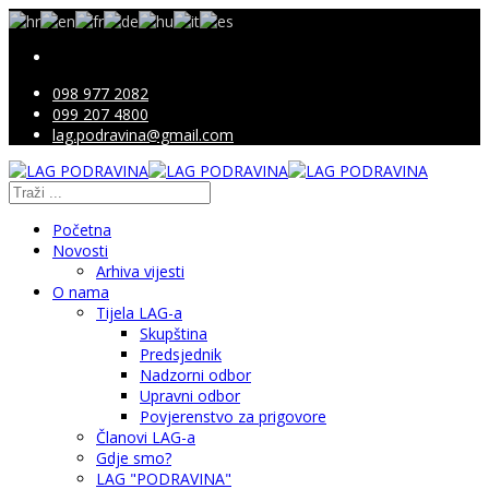
098 977 2082
099 207 4800
lag.podravina@gmail.com
Početna
Novosti
Arhiva vijesti
O nama
Tijela LAG-a
Skupština
Predsjednik
Nadzorni odbor
Upravni odbor
Povjerenstvo za prigovore
Članovi LAG-a
Gdje smo?
LAG "PODRAVINA"