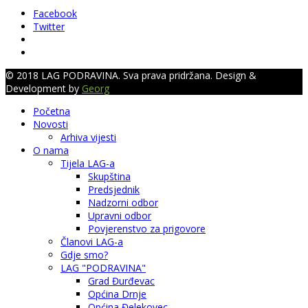
Facebook
Twitter
© 2018 LAG PODRAVINA. Sva prava pridržana. Design &
Development by
Georg
Početna
Novosti
Arhiva vijesti
O nama
Tijela LAG-a
Skupština
Predsjednik
Nadzorni odbor
Upravni odbor
Povjerenstvo za prigovore
Članovi LAG-a
Gdje smo?
LAG "PODRAVINA"
Grad Đurđevac
Općina Drnje
Općina Đelekovec