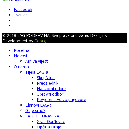
Facebook
Twitter
© 2018 LAG PODRAVINA. Sva prava pridržana. Design &
Development by
Georg
Početna
Novosti
Arhiva vijesti
O nama
Tijela LAG-a
Skupština
Predsjednik
Nadzorni odbor
Upravni odbor
Povjerenstvo za prigovore
Članovi LAG-a
Gdje smo?
LAG "PODRAVINA"
Grad Đurđevac
Općina Drnje