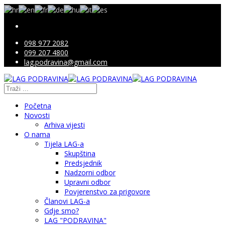
098 977 2082
099 207 4800
lag.podravina@gmail.com
Početna
Novosti
Arhiva vijesti
O nama
Tijela LAG-a
Skupština
Predsjednik
Nadzorni odbor
Upravni odbor
Povjerenstvo za prigovore
Članovi LAG-a
Gdje smo?
LAG "PODRAVINA"