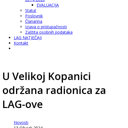
EVALUACIJA
Statut
Poslovnik
Članarina
Izjava o pristupačnosti
Zaštita osobnih podataka
LAG NATJEČAJI
Kontakt
U Velikoj Kopanici
održana radionica za
LAG-ove
Novosti
13 Ožujak 2024