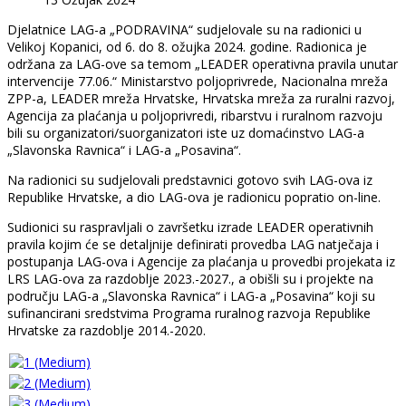
Djelatnice LAG-a „PODRAVINA“ sudjelovale su na radionici u
Velikoj Kopanici, od 6. do 8. ožujka 2024. godine. Radionica je
održana za LAG-ove sa temom „LEADER operativna pravila unutar
intervencije 77.06.“ Ministarstvo poljoprivrede, Nacionalna mreža
ZPP-a, LEADER mreža Hrvatske, Hrvatska mreža za ruralni razvoj,
Agencija za plaćanja u poljoprivredi, ribarstvu i ruralnom razvoju
bili su organizatori/suorganizatori iste uz domaćinstvo LAG-a
„Slavonska Ravnica“ i LAG-a „Posavina“.
Na radionici su sudjelovali predstavnici gotovo svih LAG-ova iz
Republike Hrvatske, a dio LAG-ova je radionicu popratio on-line.
Sudionici su raspravljali o završetku izrade LEADER operativnih
pravila kojim će se detaljnije definirati provedba LAG natječaja i
postupanja LAG-ova i Agencije za plaćanja u provedbi projekata iz
LRS LAG-ova za razdoblje 2023.-2027., a obišli su i projekte na
području LAG-a „Slavonska Ravnica“ i LAG-a „Posavina“ koji su
sufinancirani sredstvima Programa ruralnog razvoja Republike
Hrvatske za razdoblje 2014.-2020.