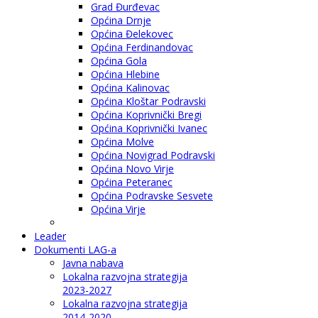
Grad Đurđevac
Općina Drnje
Općina Đelekovec
Općina Ferdinandovac
Općina Gola
Općina Hlebine
Općina Kalinovac
Općina Kloštar Podravski
Općina Koprivnički Bregi
Općina Koprivnički Ivanec
Općina Molve
Općina Novigrad Podravski
Općina Novo Virje
Općina Peteranec
Općina Podravske Sesvete
Općina Virje
Leader
Dokumenti LAG-a
Javna nabava
Lokalna razvojna strategija
2023-2027
Lokalna razvojna strategija
2014-2020