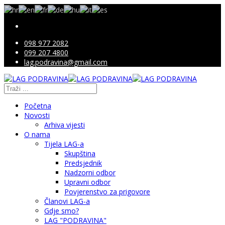
098 977 2082
099 207 4800
lag.podravina@gmail.com
Početna
Novosti
Arhiva vijesti
O nama
Tijela LAG-a
Skupština
Predsjednik
Nadzorni odbor
Upravni odbor
Povjerenstvo za prigovore
Članovi LAG-a
Gdje smo?
LAG "PODRAVINA"