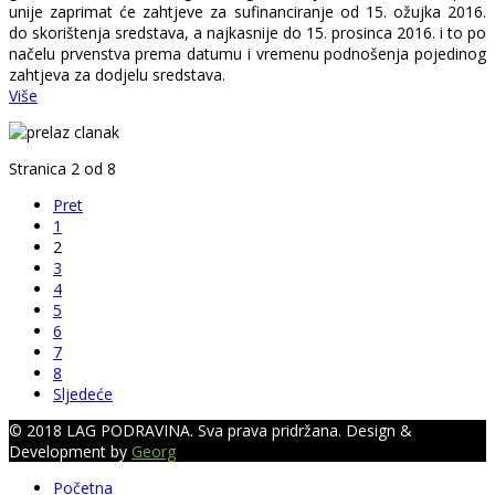
unije zaprimat će zahtjeve za sufinanciranje od 15. ožujka 2016.
do skorištenja sredstava, a najkasnije do 15. prosinca 2016. i to po
načelu prvenstva prema datumu i vremenu podnošenja pojedinog
zahtjeva za dodjelu sredstava.
Više
Stranica 2 od 8
Pret
1
2
3
4
5
6
7
8
Sljedeće
© 2018 LAG PODRAVINA. Sva prava pridržana. Design &
Development by
Georg
Početna