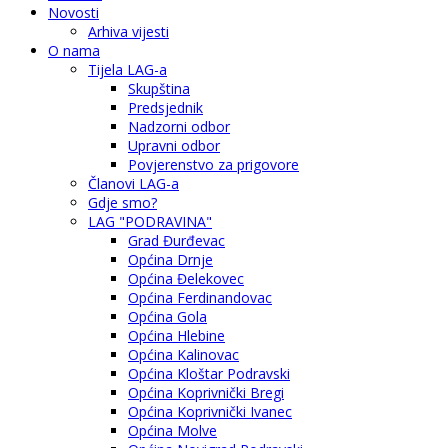
Novosti
Arhiva vijesti
O nama
Tijela LAG-a
Skupština
Predsjednik
Nadzorni odbor
Upravni odbor
Povjerenstvo za prigovore
Članovi LAG-a
Gdje smo?
LAG "PODRAVINA"
Grad Đurđevac
Općina Drnje
Općina Đelekovec
Općina Ferdinandovac
Općina Gola
Općina Hlebine
Općina Kalinovac
Općina Kloštar Podravski
Općina Koprivnički Bregi
Općina Koprivnički Ivanec
Općina Molve