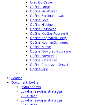
Grad Đurđevac
Općina Drnje
Općina Đelekovec
Općina Ferdinandovac
Općina Gola
Općina Hlebine
Općina Kalinovac
Općina Kloštar Podravski
Općina Koprivnički Bregi
Općina Koprivnički Ivanec
Općina Molve
Općina Novigrad Podravski
Općina Novo Virje
Općina Peteranec
Općina Podravske Sesvete
Općina Virje
Leader
Dokumenti LAG-a
Javna nabava
Lokalna razvojna strategija
2023-2027
Lokalna razvojna strategija
2014-2020